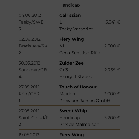
Handicap
04.06.2012
Calrissian
Taeby/SWE
L
5.341 €
3
Taeby Varsprint
02.06.2012
Fiery Wing
Bratislava/SK
NL
2.300 €
2
Cena Scottish Rifla
30.05.2012
Zuider Zee
Sandown/GB
Gr.3
2.759 €
4
Henry II Stakes
27.05.2012
Touch of Honour
Köln/GER
Maiden
3.000 €
1
Preis der Jansen GmbH
27.05.2012
Sweet Whip
Saint-Cloud/F
Handicap
3.200 €
2
Prix de Malmaison
19.05.2012
Fiery Wing