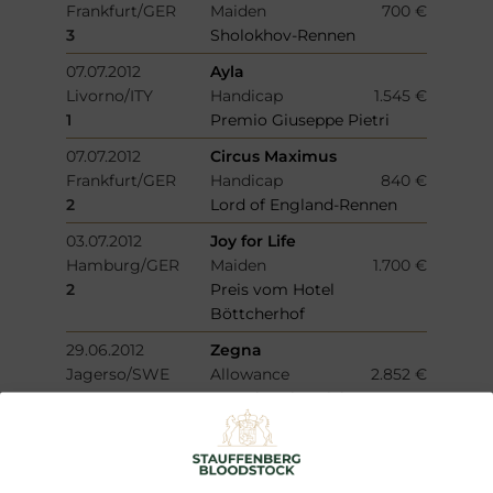
Frankfurt/GER
Maiden
700 €
3
Sholokhov-Rennen
07.07.2012
Ayla
Livorno/ITY
Handicap
1.545 €
1
Premio Giuseppe Pietri
07.07.2012
Circus Maximus
Frankfurt/GER
Handicap
840 €
2
Lord of England-Rennen
03.07.2012
Joy for Life
Hamburg/GER
Maiden
1.700 €
2
Preis vom Hotel
Böttcherhof
29.06.2012
Zegna
Jagerso/SWE
Allowance
2.852 €
2
Svensk Oaks Trial
22.06.2012
Zuider Zee
Royal Ascot/GB
Handicap
3.187 €
4
Queen Alexandra Stakes