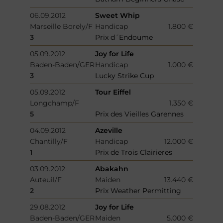
06.09.2012
Sweet Whip
Marseille Borely/F
Handicap
1.800 €
3
Prix d´Endoume
05.09.2012
Joy for Life
Baden-Baden/GER
Handicap
1.000 €
3
Lucky Strike Cup
05.09.2012
Tour Eiffel
Longchamp/F
1.350 €
5
Prix des Vieilles Garennes
04.09.2012
Azeville
Chantilly/F
Handicap
12.000 €
1
Prix de Trois Clairieres
03.09.2012
Abakahn
Auteuil/F
Maiden
13.440 €
2
Prix Weather Permitting
29.08.2012
Joy for Life
Baden-Baden/GER
Maiden
5.000 €