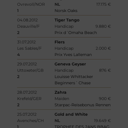
Ovrevoll/NOR
NL
17.175 €
1
Norsk Oaks
04.08.2012
Tiger Tango
Deauville/F
Handicap
9.880 €
2
Prix d´Omaha Beach
31.07.2012
Flers
Les Sables/F
Handicap
2.000 €
4
Prix Yves Lalleman
29.07.2012
Geneva Geyser
Uttoxeter/GB
Handicap
876 €
2
Louisse Whittacker
Beginners´ Chase
28.07.2012
Zahra
Krefeld/GER
Maiden
900 €
2
Starpac-Reisebonus Rennen
25.07.2012
Gold and White
Avenches/CH
NL
19.649 €
1
TROPHEE DES 2ANS BBAG