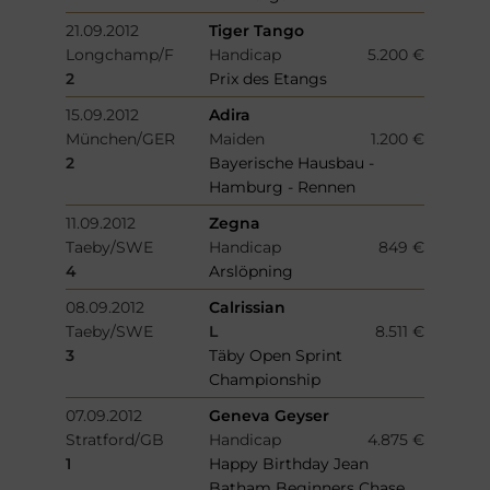
21.09.2012
Tiger Tango
Longchamp/F
Handicap
5.200 €
2
Prix des Etangs
15.09.2012
Adira
München/GER
Maiden
1.200 €
2
Bayerische Hausbau -
Hamburg - Rennen
11.09.2012
Zegna
Taeby/SWE
Handicap
849 €
4
Arslöpning
08.09.2012
Calrissian
Taeby/SWE
L
8.511 €
3
Täby Open Sprint
Championship
07.09.2012
Geneva Geyser
Stratford/GB
Handicap
4.875 €
1
Happy Birthday Jean
Batham Beginners Chase