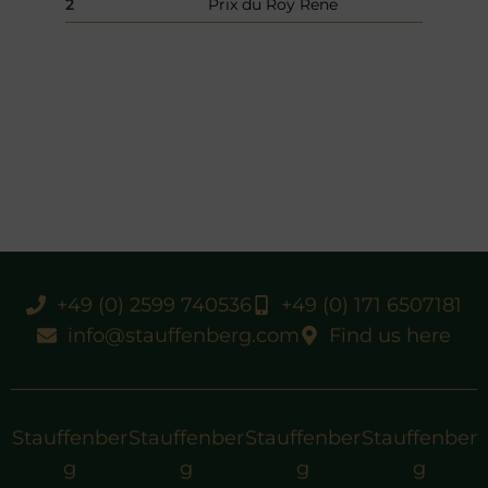
2
Prix du Roy Rene
+49 (0) 2599 740536
+49 (0) 171 6507181
info@stauffenberg.com
Find us here
Stauffenber
Stauffenber
Stauffenber
Stauffenber
g
g
g
g