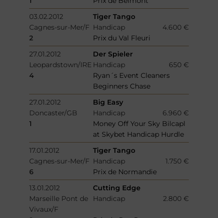
1
Prix de Belmont
03.02.2012
Tiger Tango
Cagnes-sur-Mer/F
Handicap
4.600 €
2
Prix du Val Fleuri
27.01.2012
Der Spieler
Leopardstown/IRE
Handicap
650 €
4
Ryan´s Event Cleaners
Beginners Chase
27.01.2012
Big Easy
Doncaster/GB
Handicap
6.960 €
1
Money Off Your Sky Bilcapl
at Skybet Handicap Hurdle
17.01.2012
Tiger Tango
Cagnes-sur-Mer/F
Handicap
1.750 €
6
Prix de Normandie
13.01.2012
Cutting Edge
Marseille Pont de
Handicap
2.800 €
Vivaux/F