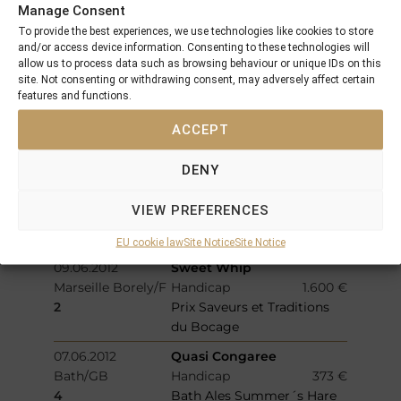
Manage Consent
19.06.2012
Geneva Geyser
To provide the best experiences, we use technologies like cookies to store
Worcester/GB
Handicap
475 €
and/or access device information. Consenting to these technologies will
3
Swansea Bay AGE UK
allow us to process data such as browsing behaviour or unique IDs on this
Novices Chase
site. Not consenting or withdrawing consent, may adversely affect certain
features and functions.
16.06.2012
Tour Eiffel
ACCEPT
Chantilly/F
Handicap
6.000 €
2
Prix de la Route Millard
DENY
16.06.2012
Circus Maximus
Zweibrücken/GER
Handicap
250 €
VIEW PREFERENCES
3
Pries der Sparkasse
Südwestpfalz
EU cookie law
Site Notice
Site Notice
09.06.2012
Sweet Whip
Marseille Borely/F
Handicap
1.600 €
2
Prix Saveurs et Traditions
du Bocage
07.06.2012
Quasi Congaree
Bath/GB
Handicap
373 €
4
Bath Ales Summer´s Hare