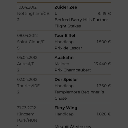
10.04.2012
Zuider Zee
Nottingham/GB
L
9.119 €
2
Betfred Barry Hills Further
Flight Stakes
08.04.2012
Tour Eiffel
Saint-Cloud/F
Handicap
1.500 €
5
Prix de Lescar
05.04.2012
Abakahn
Auteul/F
Maiden
13.440 €
2
Prix Champaubert
02.04.2012
Der Spieler
Thurles/IRE
Handicap
1.360 €
2
Templemore Beginner´s
Chase
31.03.2012
Fiery Wing
Kincsem
Handicap
1.828 €
Park/HUN
1
MegniitÃ³ Verseny