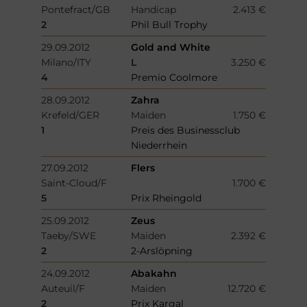
Pontefract/GB
Handicap
2.413 €
2
Phil Bull Trophy
29.09.2012
Gold and White
Milano/ITY
L
3.250 €
4
Premio Coolmore
28.09.2012
Zahra
Krefeld/GER
Maiden
1.750 €
1
Preis des Businessclub
Niederrhein
27.09.2012
Flers
Saint-Cloud/F
1.700 €
5
Prix Rheingold
25.09.2012
Zeus
Taeby/SWE
Maiden
2.392 €
2
2-Arslöpning
24.09.2012
Abakahn
Auteuil/F
Maiden
12.720 €
2
Prix Kargal