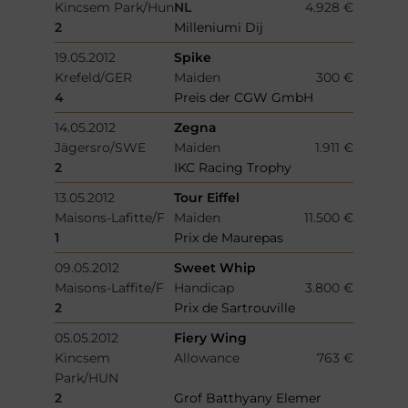
Kincsem Park/Hun
NL
4.928 €
2
Milleniumi Dij
19.05.2012
Spike
Krefeld/GER
Maiden
300 €
4
Preis der CGW GmbH
14.05.2012
Zegna
Jägersro/SWE
Maiden
1.911 €
2
IKC Racing Trophy
13.05.2012
Tour Eiffel
Maisons-Lafitte/F
Maiden
11.500 €
1
Prix de Maurepas
09.05.2012
Sweet Whip
Maisons-Laffite/F
Handicap
3.800 €
2
Prix de Sartrouville
05.05.2012
Fiery Wing
Kincsem
Allowance
763 €
Park/HUN
2
Grof Batthyany Elemer