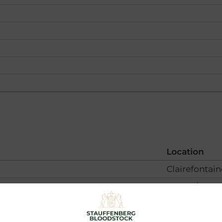
Location
Clairefontain
Evreux/F
Mons-Ghlin/
Montlucon-N