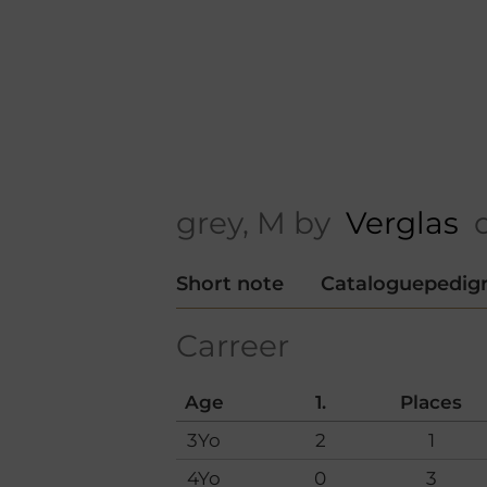
grey, M by
Verglas
o
Short note
Cataloguepedig
Carreer
Age
1.
Places
3Yo
2
1
4Yo
0
3