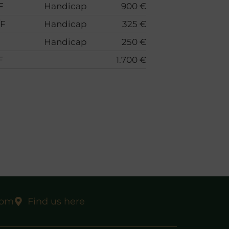
F
Handicap
900 €
/F
Handicap
325 €
Handicap
250 €
F
1.700 €
com
Find us here