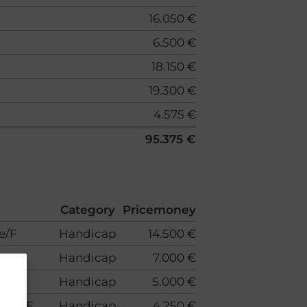
16.050 €
6.500 €
18.150 €
19.300 €
4.575 €
95.375 €
Category
Pricemoney
e/F
Handicap
14.500 €
Handicap
7.000 €
BEL
Handicap
5.000 €
eris/F
Handicap
4.250 €