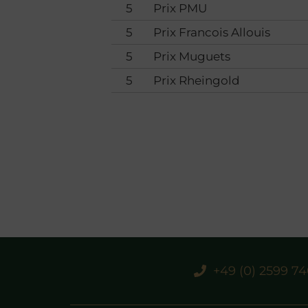
5
Prix PMU
5
Prix Francois Allouis
5
Prix Muguets
5
Prix Rheingold
+49 (0) 2599 7