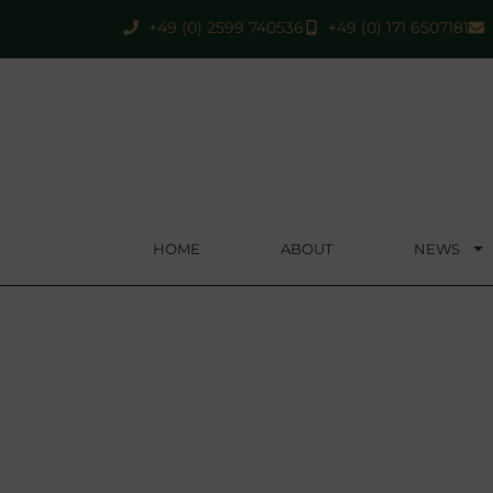
+49 (0) 2599 740536
+49 (0) 171 6507181
HOME
ABOUT
NEWS