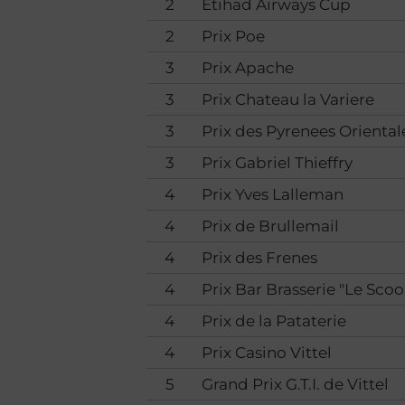
2
Etihad Airways Cup
2
Prix Poe
3
Prix Apache
3
Prix Chateau la Variere
3
Prix des Pyrenees Oriental
3
Prix Gabriel Thieffry
4
Prix Yves Lalleman
4
Prix de Brullemail
4
Prix des Frenes
4
Prix Bar Brasserie "Le Sco
4
Prix de la Pataterie
4
Prix Casino Vittel
5
Grand Prix G.T.I. de Vittel