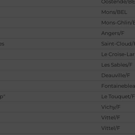
Oostende/B
Mons/BEL
Mons-Ghlin/
Angers/F
es
Saint-Cloud/
Le Croise-La
Les Sables/F
Deauville/F
Fontaineble
op"
Le Touquet/
Vichy/F
Vittel/F
Vittel/F