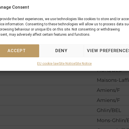
nage Consent
reghem
Ostende/BE
Mons/BEL
provide the best experiences, we use technologies like cookies to store and/or acc
ice information. Consenting to these technologies will allow us to process data s
Vitteaux/F
browsing behaviour or unique IDs on this site. Not consenting or withdrawing
sent, may adversely affect certain features and functions.
Mons-Ghlin/
Chateaubria
ACCEPT
DENY
VIEW PREFERENCE
Ostende/BE
EU cookie law
Site Notice
Site Notice
Mons/BEL
Maisons-Laffi
Amiens/F
Amiens/F
Ghlin/BEL
Mons-Ghlin/