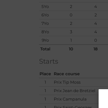
5Yo
2
4
6Yo
0
2
7Yo
2
4
8Yo
3
4
9Yo
1
0
Total
10
18
Starts
Place
Race course
1
Prix Tip Moss
1
Prix Jean de Bretziel
1
Prix Campanula
1
Prix Saint-Georges