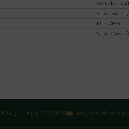
Strassbourg/
Saint-Brieuc
Mons/BEL
Saint-Cloud/
40536
+49 (0) 171 6507181
info@stauffenberg.