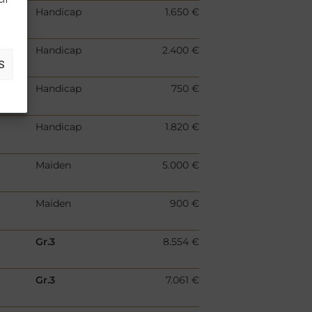
uch
Handicap
1.650 €
/F
Handicap
2.400 €
S
Handicap
750 €
Handicap
1.820 €
Maiden
5.000 €
Maiden
900 €
Gr.3
8.554 €
Gr.3
7.061 €