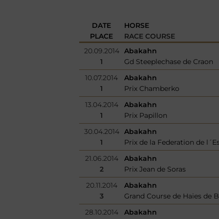
DATE
HORSE
PLACE
RACE COURSE
20.09.2014
Abakahn
1
Gd Steeplechase de Craon
10.07.2014
Abakahn
1
Prix Chamberko
13.04.2014
Abakahn
1
Prix Papillon
30.04.2014
Abakahn
1
Prix de la Federation de l´E
21.06.2014
Abakahn
2
Prix Jean de Soras
20.11.2014
Abakahn
3
Grand Course de Haies de 
28.10.2014
Abakahn