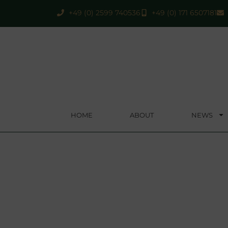
+49 (0) 2599 740536
+49 (0) 171 6507181
HOME
ABOUT
NEWS