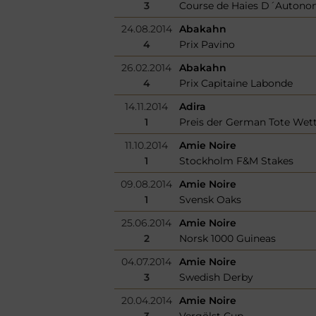
3
Course de Haies D´Auton
24.08.2014
Abakahn
4
Prix Pavino
26.02.2014
Abakahn
4
Prix Capitaine Labonde
14.11.2014
Adira
1
Preis der German Tote Wet
11.10.2014
Amie Noire
1
Stockholm F&M Stakes
09.08.2014
Amie Noire
1
Svensk Oaks
25.06.2014
Amie Noire
2
Norsk 1000 Guineas
04.07.2014
Amie Noire
3
Swedish Derby
20.04.2014
Amie Noire
3
Vergölst Cup