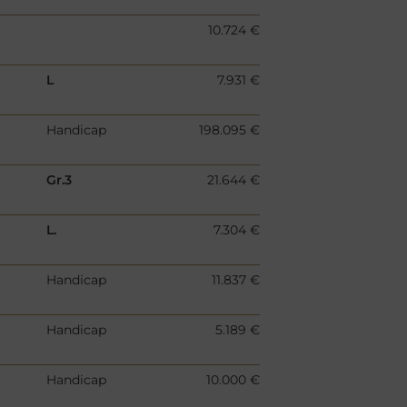
10.724 €
L
7.931 €
Handicap
198.095 €
Gr.3
21.644 €
L.
7.304 €
Handicap
11.837 €
Handicap
5.189 €
Handicap
10.000 €