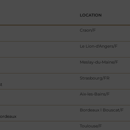
LOCATION
Craon/F
Le Lion-d'Angers/F
Meslay-du-Maine/F
Strasbourg/FR
st
Aix-les-Bains/F
Bordeaux l Bouscat/F
Bordeaux
Toulouse/F