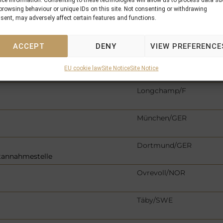
ice information. Consenting to these technologies will allow us to process data s
Marseille/F
browsing behaviour or unique IDs on this site. Not consenting or withdrawing
sent, may adversely affect certain features and functions.
Marseille-Pont de Vivaux
ACCEPT
DENY
VIEW PREFERENCE
Cagnes-sur-Mer/F
EU cookie law
Site Notice
Site Notice
Longchamp/F
München/GER
Dortmund/GER
tannahmestelle
Ovrevoll/NOR
Täby/SWE