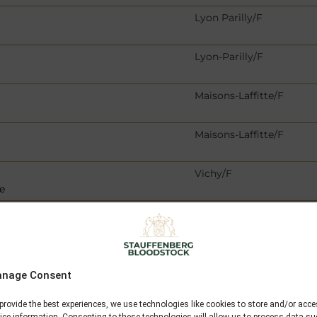
Lyon Parilly/F
Lyon-Parilly/F
Maisons-Laffitte/F
Maisons-Laffitte/F
Vichy/F
e
Marseille/F
Cagnes-sur-Mer/F
nage Consent
Cagnes-sur-Mer/F
provide the best experiences, we use technologies like cookies to store and/or acc