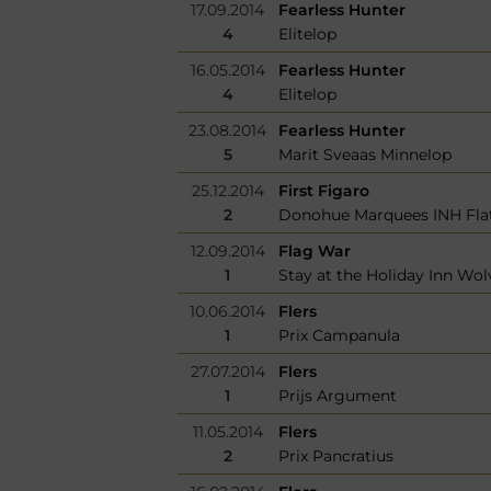
17.09.2014
Fearless Hunter
4
Elitelop
16.05.2014
Fearless Hunter
4
Elitelop
23.08.2014
Fearless Hunter
5
Marit Sveaas Minnelop
25.12.2014
First Figaro
2
Donohue Marquees INH Fla
12.09.2014
Flag War
1
Stay at the Holiday Inn W
10.06.2014
Flers
1
Prix Campanula
27.07.2014
Flers
1
Prijs Argument
11.05.2014
Flers
2
Prix Pancratius