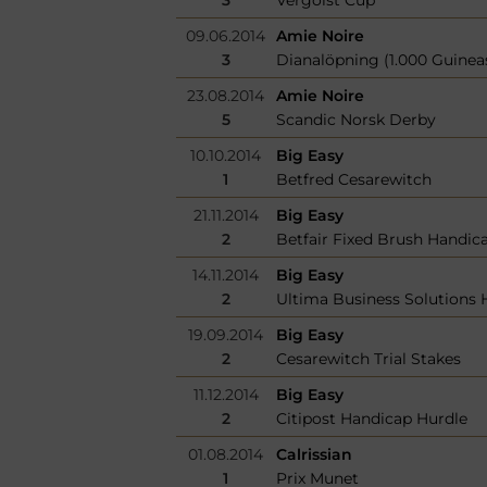
09.06.2014
Amie Noire
3
Dianalöpning (1.000 Guinea
23.08.2014
Amie Noire
5
Scandic Norsk Derby
10.10.2014
Big Easy
1
Betfred Cesarewitch
21.11.2014
Big Easy
2
Betfair Fixed Brush Handic
14.11.2014
Big Easy
2
Ultima Business Solutions 
19.09.2014
Big Easy
2
Cesarewitch Trial Stakes
11.12.2014
Big Easy
2
Citipost Handicap Hurdle
01.08.2014
Calrissian
1
Prix Munet