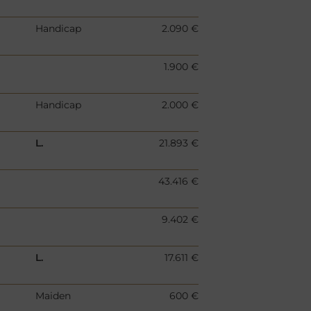
Handicap
2.090 €
1.900 €
Handicap
2.000 €
L.
21.893 €
43.416 €
9.402 €
L.
17.611 €
Maiden
600 €