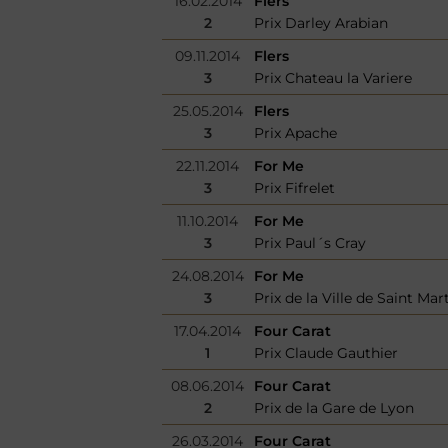
16.02.2014
Flers
2
Prix Darley Arabian
09.11.2014
Flers
3
Prix Chateau la Variere
25.05.2014
Flers
3
Prix Apache
22.11.2014
For Me
3
Prix Fifrelet
11.10.2014
For Me
3
Prix Paul´s Cray
24.08.2014
For Me
3
Prix de la Ville de Saint Mar
17.04.2014
Four Carat
1
Prix Claude Gauthier
08.06.2014
Four Carat
2
Prix de la Gare de Lyon
26.03.2014
Four Carat