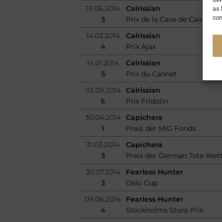
dev
19.06.2014
Calrissian
as 
con
3
Prix de la Cave de Cairanne
14.03.2014
Calrissian
4
Prix Ajax
14.01.2014
Calrissian
5
Prix du Cannet
03.09.2014
Calrissian
6
Prix Fridolin
30.04.2014
Capichera
1
Preis der MIG Fonds
31.03.2014
Capichera
3
Preis der German Tote Wet
30.07.2014
Fearless Hunter
3
Oslo Cup
09.06.2014
Fearless Hunter
4
Stockholms Stora Pris