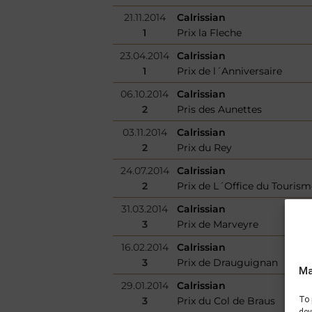
21.11.2014
Calrissian
1
Prix la Fleche
23.04.2014
Calrissian
1
Prix de l´Anniversaire
06.10.2014
Calrissian
2
Pris des Aunettes
03.11.2014
Calrissian
2
Prix du Rey
24.07.2014
Calrissian
2
Prix de L´Office du Tourism
31.03.2014
Calrissian
3
Prix de Marveyre
16.02.2014
Calrissian
3
Prix de Drauguignan
Ma
29.01.2014
Calrissian
3
Prix du Col de Braus
To 